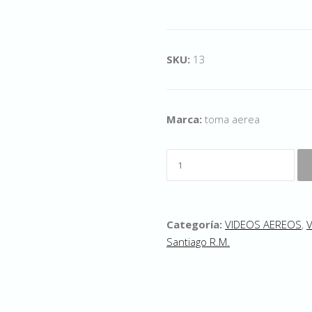
SKU:
13
Marca:
toma aerea
Categoría:
VIDEOS AEREOS
,
Santiago R.M.