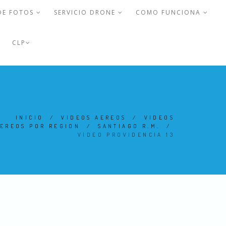
DE FOTOS
SERVICIO DRONE
COMO FUNCIONA
CLP
INICIO
/
VIDEOS AEREOS
/
VIDEOS
EREOS POR REGION
/
SANTIAGO R.M.
/
VIDEO PROVIDENCIA 13