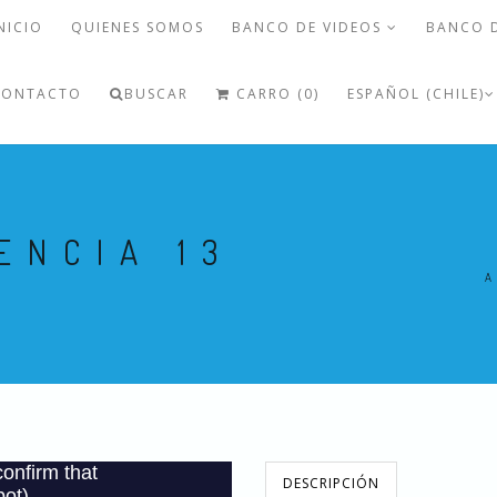
NICIO
QUIENES SOMOS
BANCO DE VIDEOS
BANCO 
CONTACTO
BUSCAR
CARRO (0)
ESPAÑOL (CHILE)
ENCIA 13
A
DESCRIPCIÓN