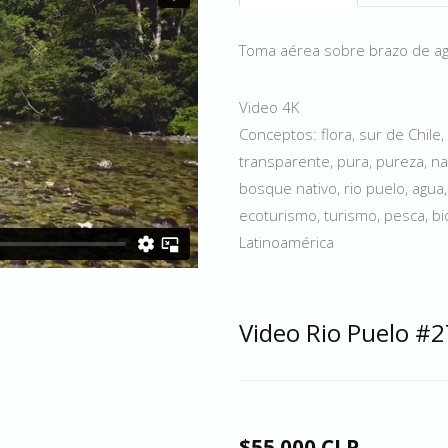
Toma aérea sobre brazo de agua
Video 4K
Conceptos: flora, sur de Chile,
transparente, pura, pureza, nat
bosque nativo, rio puelo, agua,
ecoturismo, turismo, pesca, bi
Latinoamérica
Video Rio Puelo #2
$55.000 CLP