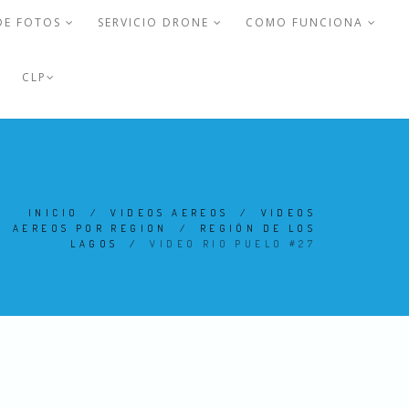
DE FOTOS
SERVICIO DRONE
COMO FUNCIONA
CLP
INICIO
/
VIDEOS AEREOS
/
VIDEOS
AEREOS POR REGION
/
REGIÓN DE LOS
LAGOS
/
VIDEO RIO PUELO #27