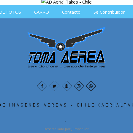
DE FOTOS
CARRO
Contacto
Se Contribuidor
DE IMAGENES AEREAS - CHILE (AERIALTA
.
Desarrollado por Jumpseller
.