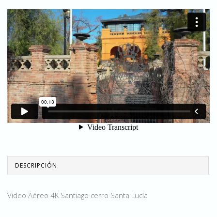
DESCRIPCIÓN
Video Aéreo 4K Santiago cerro Santa Lucía