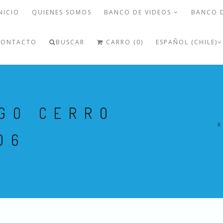
NICIO
QUIENES SOMOS
BANCO DE VIDEOS
BANCO 
CONTACTO
BUSCAR
CARRO (0)
ESPAÑOL (CHILE)
AGO CERRO
A
06