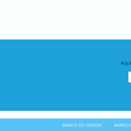
MA
BANCO DE VIDEOS
BANCO 