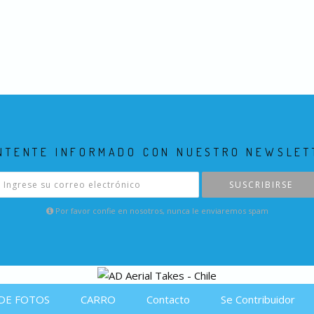
NTENTE INFORMADO CON NUESTRO NEWSLET
SUSCRIBIRSE
Por favor confie en nosotros, nunca le enviaremos spam
DE FOTOS
CARRO
Contacto
Se Contribuidor