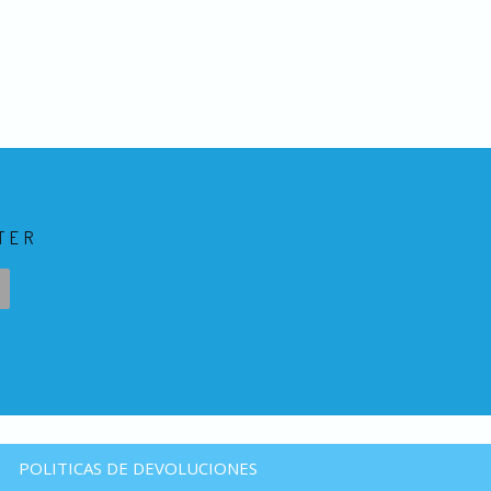
TER
POLITICAS DE DEVOLUCIONES