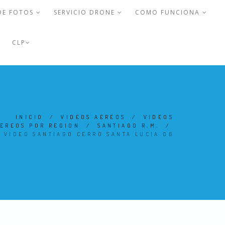
DE FOTOS
SERVICIO DRONE
COMO FUNCIONA
CLP
INICIO
/
VIDEOS AEREOS
/
VIDEOS
EREOS POR REGION
/
SANTIAGO R.M.
/
VIDEO SANTIAGO CERRO SANTA LUCIA 06