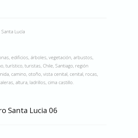
 Santa Lucía
as, edificios, árboles, vegetación, arbustos,
o, turístico, turistas, Chile, Santiago, región
ida, camino, otoño, vista cenital, cenital, rocas,
eras, altura, ladrillos, cima castillo.
ro Santa Lucia 06