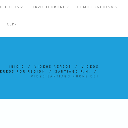
DE FOTOS
SERVICIO DRONE
COMO FUNCIONA
CLP
INICIO
/
VIDEOS AEREOS
/
VIDEOS
EREOS POR REGION
/
SANTIAGO R.M.
/
VIDEO SANTIAGO NOCHE 001