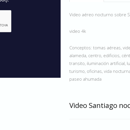
Video aéreo nocturno sobre Sa
video 4k
Conceptos: tomas aéreas, vide
alameda, centro, edificios, cén
transito, iluminación artificial,
turismo, oficinas, vida noctu
paseo ahumada
Video Santiago no