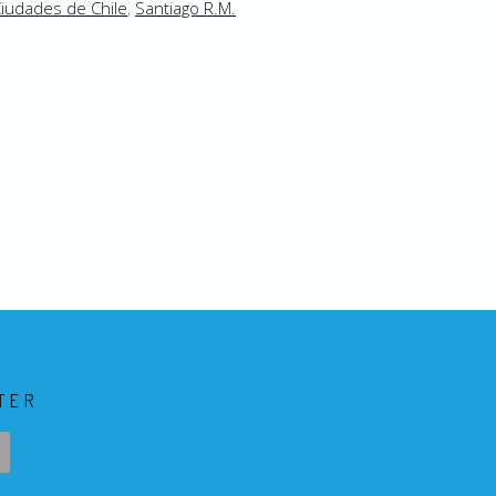
iudades de Chile
,
Santiago R.M.
TER