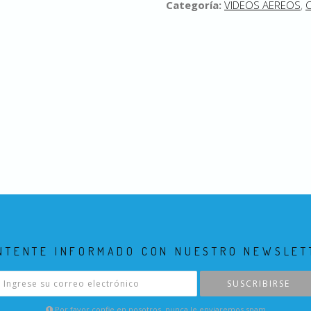
Categoría:
VIDEOS AEREOS
,
C
NTENTE INFORMADO CON NUESTRO NEWSLET
SUSCRIBIRSE
Por favor confie en nosotros, nunca le enviaremos spam