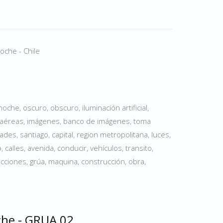
oche - Chile
che, oscuro, obscuro, iluminación artificial,
s aéreas, imágenes, banco de imágenes, toma
dades, santiago, capital, region metropolitana, luces,
alles, avenida, conducir, vehículos, transito,
cciones, grúa, maquina, construcción, obra,
che - GRUA 02