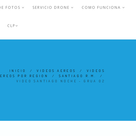
DE FOTOS
SERVICIO DRONE
COMO FUNCIONA
CLP
INICIO
/
VIDEOS AEREOS
/
VIDEOS
EREOS POR REGION
/
SANTIAGO R.M.
/
VIDEO SANTIAGO NOCHE - GRUA 02