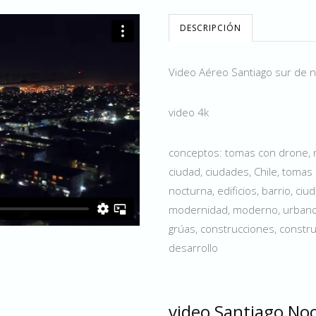
DESCRIPCIÓN
Video Aéreo Santiago sur de n
video 4k
conceptos: tomas con drone, no
ciudad, ciudades, Chile, toma
nocturna, edificios, barrio, ciu
modernidad, moderno, urbano, c
grúas, construcciones, constru
desarrollo
video Santiago No