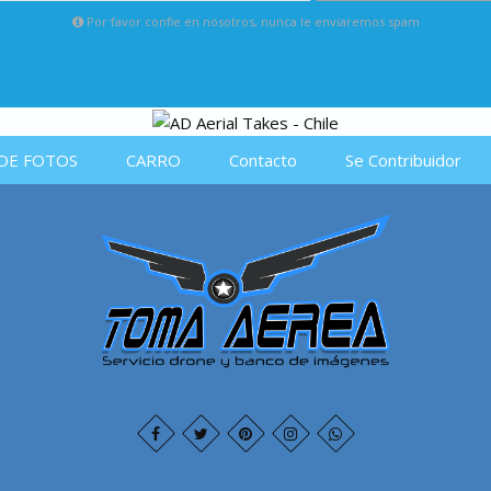
Por favor confie en nosotros, nunca le enviaremos spam
DE FOTOS
CARRO
Contacto
Se Contribuidor