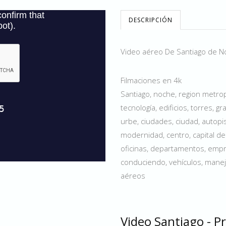
DESCRIPCIÓN
Video aéreo De Santiago de 
Filmaciones en 4k
Santiago, noche, region metrop
tecnología, edificios, torres, g
urbe, ciudades, ciudad, autopis
modernidad, centro, capital de 
oficinas, departamentos, empre
conduciendo, vehículos, manej
aéreos
Video Santiago - P