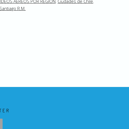
VIDEOS AEREOS POR REGION
,
Ciudades de Chile
,
Santiago R.M.
TER