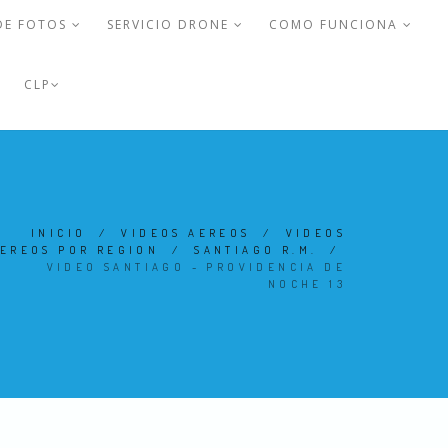
DE FOTOS
SERVICIO DRONE
COMO FUNCIONA
CLP
INICIO
/
VIDEOS AEREOS
/
VIDEOS
EREOS POR REGION
/
SANTIAGO R.M.
/
VIDEO SANTIAGO - PROVIDENCIA DE
NOCHE 13