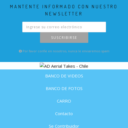
MANTENTE INFORMADO CON NUESTRO
NEWSLETTER
SUSCRIBIRSE
Por favor confie en nosotros, nunca le enviaremos spam
BANCO DE VIDEOS
BANCO DE FOTOS
CARRO
Contacto
Se Contribuidor