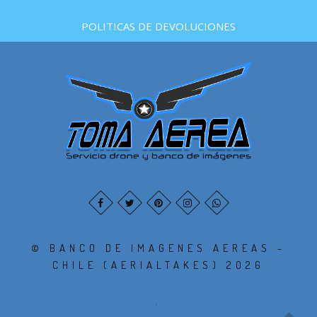
POLITICAS DE DEVOLUCIONES
© BANCO DE IMAGENES AEREAS -
CHILE (AERIALTAKES) 2026
.