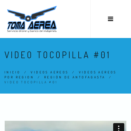
VIDEO TOCOPILLA #01
INICIO
/
VIDEOS AEREOS
/
VIDEOS AEREOS
POR REGION
/
REGIÓN DE ANTOFAGASTA
/
VIDEO TOCOPILLA #01