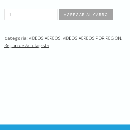
Categoría:
VIDEOS AEREOS
,
VIDEOS AEREOS POR REGION
,
Región de Antofagasta