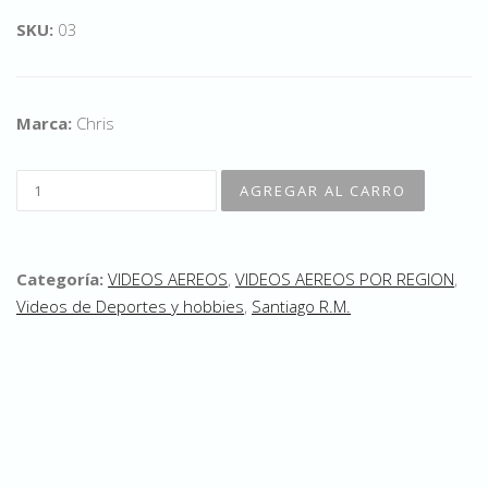
SKU:
03
Marca:
Chris
Categoría:
VIDEOS AEREOS
,
VIDEOS AEREOS POR REGION
,
Videos de Deportes y hobbies
,
Santiago R.M.