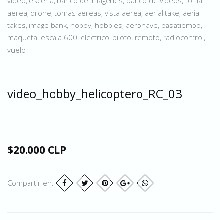
video, escena, banco de imagenes, banco de videos, toma
aerea, drone, tomas aereas, vista aerea, aerial take, aerial
takes, image bank, hobby, hobbies, aeronave, pasatiempo,
maqueta, escala 600, electrico, piloto, remoto, radiocontrol,
vuelo
video_hobby_helicoptero_RC_03
$20.000 CLP
Compartir en: