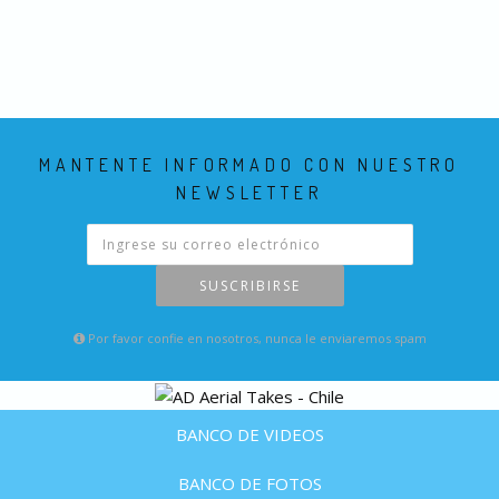
MANTENTE INFORMADO CON NUESTRO
NEWSLETTER
SUSCRIBIRSE
Por favor confie en nosotros, nunca le enviaremos spam
BANCO DE VIDEOS
BANCO DE FOTOS