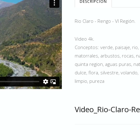
DESCRIPCIÓN
Rio Claro - Rengo - VI Región.
Video 4k.
Conceptos: verde, paisaje, rio,
matorrales, arbustos, rocas, natu
quinta region, aguas puras, natu
dulce, flora, silvestre, volando,
limpio, pureza
Video_Rio-Claro-R