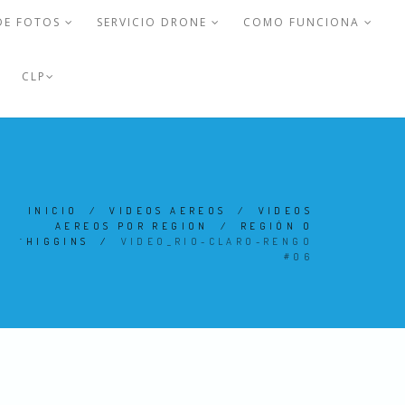
DE FOTOS
SERVICIO DRONE
COMO FUNCIONA
CLP
INICIO
/
VIDEOS AEREOS
/
VIDEOS
AEREOS POR REGION
/
REGIÓN O
´HIGGINS
/
VIDEO_RIO-CLARO-RENGO
#06