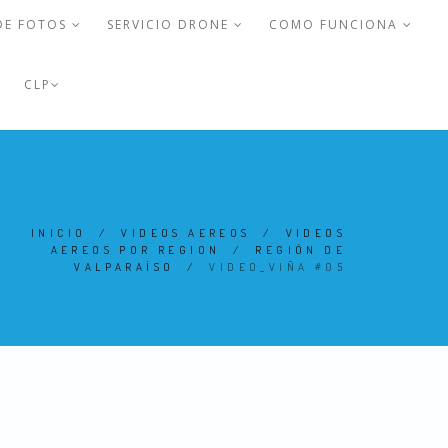
DE FOTOS
SERVICIO DRONE
COMO FUNCIONA
CLP
INICIO
/
VIDEOS AEREOS
/
VIDEOS
AEREOS POR REGION
/
REGIÓN DE
VALPARAÍSO
/
VIDEO_VIÑA #05