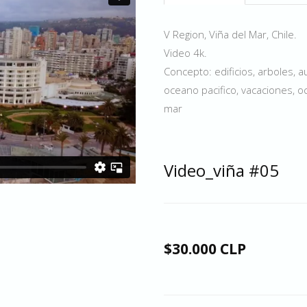
V Region, Viña del Mar, Chile.
Video 4k.
Concepto: edificios, arboles, a
oceano pacifico, vacaciones, oc
mar
Video_viña #05
$30.000 CLP