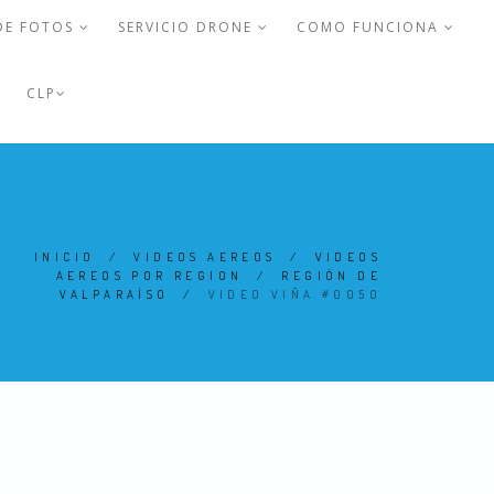
DE FOTOS
SERVICIO DRONE
COMO FUNCIONA
CLP
INICIO
/
VIDEOS AEREOS
/
VIDEOS
AEREOS POR REGION
/
REGIÓN DE
VALPARAÍSO
/
VIDEO VIÑA #0050