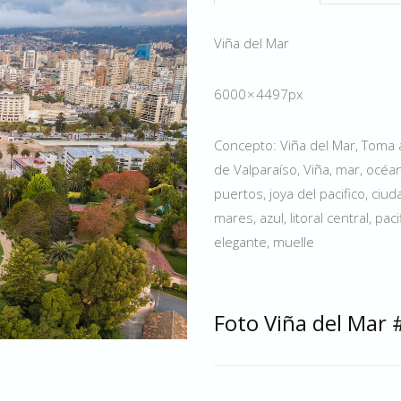
Viña del Mar
6000 × 4497px
Concepto: Viña del Mar, Toma 
de Valparaíso, Viña, mar, océan
puertos, joya del pacifico, ciud
mares, azul, litoral central, pac
elegante, muelle
Foto Viña del Mar 