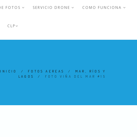
DE FOTOS
SERVICIO DRONE
COMO FUNCIONA
CLP
INICIO
/
FOTOS AEREAS
/
MAR, RÍOS Y
LAGOS
/
FOTO VIÑA DEL MAR #15