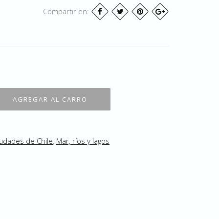
Compartir en:
udades de Chile
,
Mar, ríos y lagos