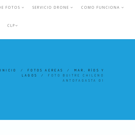
DE FOTOS
SERVICIO DRONE
COMO FUNCIONA
CLP
INICIO
/
FOTOS AEREAS
/
MAR, RÍOS Y
LAGOS
/
FOTO BUITRE CHILENO
ANTOFAGASTA 01