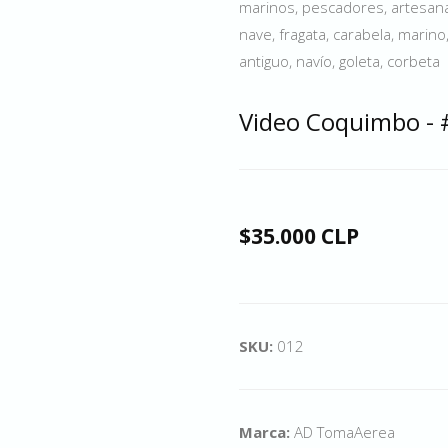
marinos, pescadores, artesana
nave, fragata, carabela, marino,
antiguo, navío, goleta, corbeta
Video Coquimbo -
$35.000 CLP
SKU:
012
Marca:
AD TomaAerea