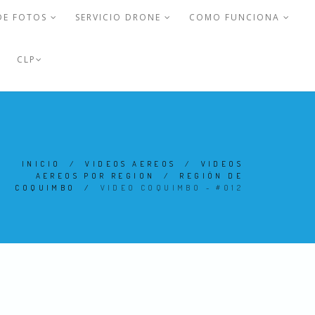
DE FOTOS
SERVICIO DRONE
COMO FUNCIONA
CLP
INICIO
/
VIDEOS AEREOS
/
VIDEOS
AEREOS POR REGION
/
REGIÓN DE
COQUIMBO
/
VIDEO COQUIMBO - #012