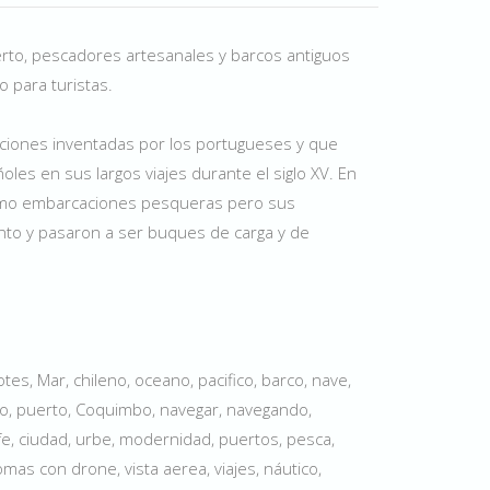
to, pescadores artesanales y barcos antiguos
o para turistas.
ciones inventadas por los portugueses y que
oles en sus largos viajes durante el siglo XV. En
 como embarcaciones pesqueras pero sus
to y pasaron a ser buques de carga y de
es, Mar, chileno, oceano, pacifico, barco, nave,
ismo, puerto, Coquimbo, navegar, navegando,
 fe, ciudad, urbe, modernidad, puertos, pesca,
tomas con drone, vista aerea, viajes, náutico,